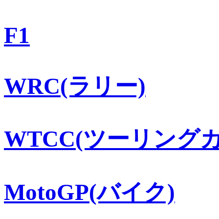
F1
WRC(ラリー)
WTCC(ツーリングカ
MotoGP(バイク)