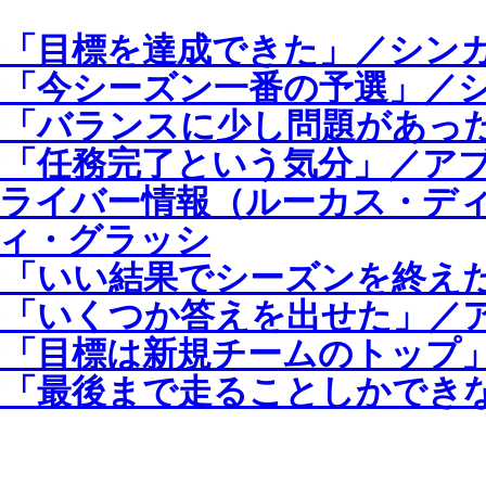
「目標を達成できた」／シンガ
「今シーズン一番の予選」／シ
「バランスに少し問題があった
「任務完了という気分」／アブ
ライバー情報（ルーカス・デ
ィ・グラッシ
「いい結果でシーズンを終えた
「いくつか答えを出せた」／ア
「目標は新規チームのトップ」
「最後まで走ることしかできな