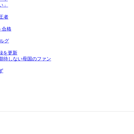
い」
王者
ト合格
ベルグ
録を更新
を期待しない母国のファン
ず