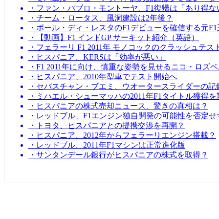
・ファン・パブロ・モントーヤ、F1復帰は「あり得な
・チーム・ロータス、風洞建設は2年後？
・ポール・ディ・レスタのF1デビューを確信する元F1
・【動画】F1 インドGP サーキット紹介（英語）
・フェラーリ F1 2011年 モノコックのクラッシュテス
・ヒスパニア、KERSは「効率が悪い」
・F1 2011年に向け、慎重な姿勢を見せるニコ・ロズ
・ヒスパニア、2010年型車でテスト開始へ
・セバスチャン・ブエミ、ウオータースライダーの記
・ミハエル・シューマッハの2011年F1タイトル獲得
・ヒスパニアの株式売却ニュース、驚きの真相は？
・レッドブル、F1エンジン独自開発の可能性を否定せ
・トヨタ、ヒスパニアとの提携交渉を再開？
・ヒスパニア、2012年からフェラーリエンジン搭載？
・レッドブル、2011年F1マシンは正常進化版
・サンタンデール銀行がヒスパニアの株式を取得？