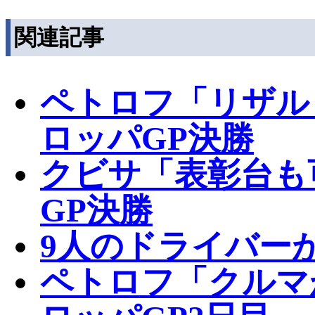
関連記事
ペトロフ「リザル
ロッパGP決勝
クビサ「表彰台も
GP決勝
9人のドライバー
ペトロフ「クルマ