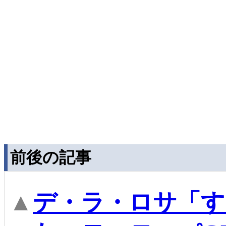
前後の記事
▲
デ・ラ・ロサ「す