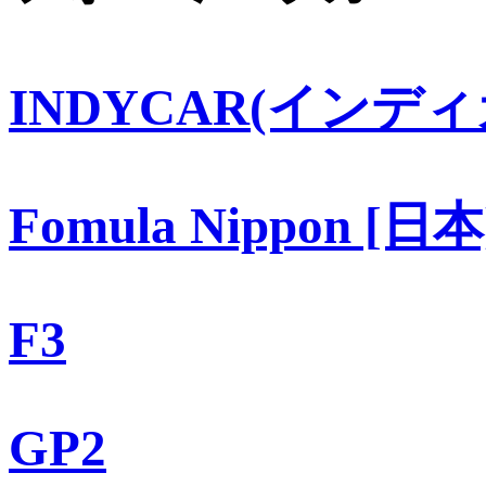
INDYCAR(インディ
Fomula Nippon [日本
F3
GP2