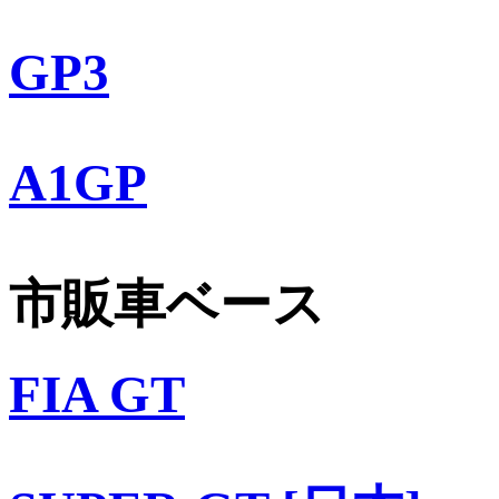
GP3
A1GP
市販車ベース
FIA GT