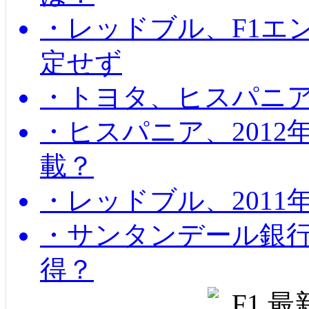
・レッドブル、F1エ
定せず
・トヨタ、ヒスパニ
・ヒスパニア、201
載？
・レッドブル、2011
・サンタンデール銀
得？