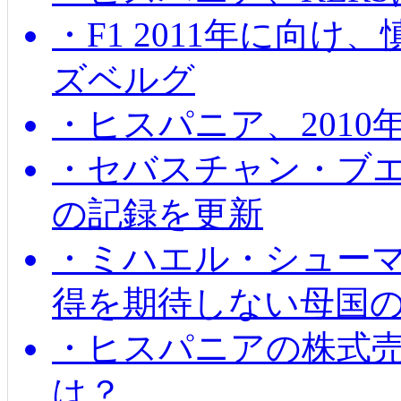
・F1 2011年に向
ズベルグ
・ヒスパニア、201
・セバスチャン・ブ
の記録を更新
・ミハエル・シューマッ
得を期待しない母国
・ヒスパニアの株式
は？