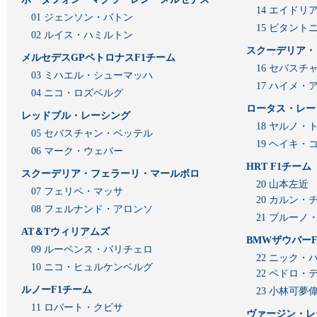
14 エイド
01 ジェンソン・バトン
15 ビタン
02 ルイス・ハミルトン
スクーデリア・
メルセデスGPペトロナスF1チーム
16 セバスチ
03 ミハエル・シューマッハ
17 ハイメ
04 ニコ・ロズベルグ
ロータス・レー
レッドブル・レーシング
18 ヤルノ・
05 セバスチャン・ベッテル
19 ヘイキ・
06 マーク・ウェバー
HRT F1チーム
スクーデリア・フェラーリ・マールボロ
20 山本左近
07 フェリペ・マッサ
20 カルン・
08 フェルナンド・アロンソ
21 ブルーノ
AT＆Tウィリアムズ
BMWザウバーF
09 ルーベンス・バリチェロ
22 ニック・
10 ニコ・ヒュルケンベルグ
22 ペドロ・
ルノーF1チーム
23 小林可夢
11 ロバート・クビサ
ヴァージン・レ