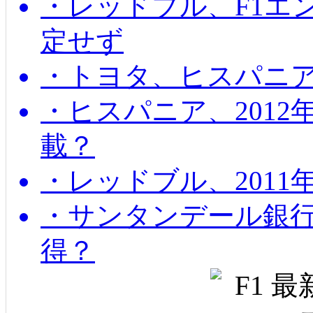
・レッドブル、F1エ
定せず
・トヨタ、ヒスパニ
・ヒスパニア、201
載？
・レッドブル、2011
・サンタンデール銀
得？