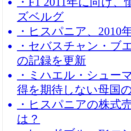
・F1 2011年に向
ズベルグ
・ヒスパニア、201
・セバスチャン・ブ
の記録を更新
・ミハエル・シューマッ
得を期待しない母国
・ヒスパニアの株式
は？