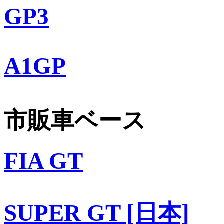
GP3
A1GP
市販車ベース
FIA GT
SUPER GT [日本]