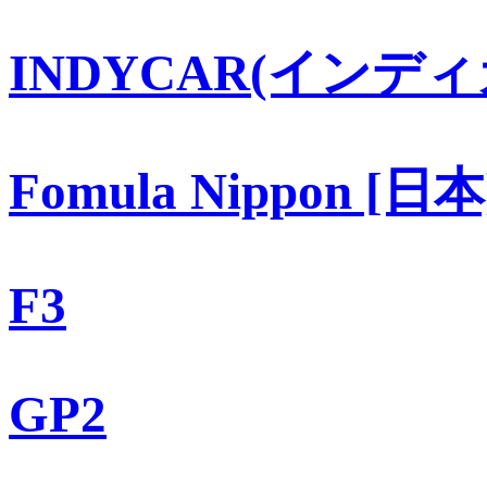
INDYCAR(インディ
Fomula Nippon [日本
F3
GP2