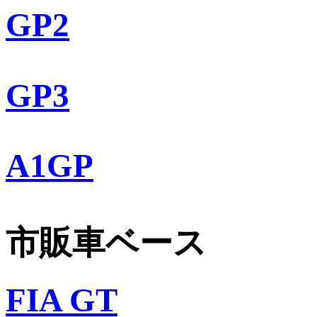
GP2
GP3
A1GP
市販車ベース
FIA GT