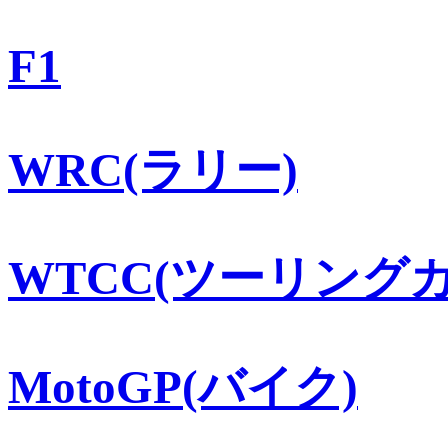
F1
WRC(ラリー)
WTCC(ツーリングカ
MotoGP(バイク)