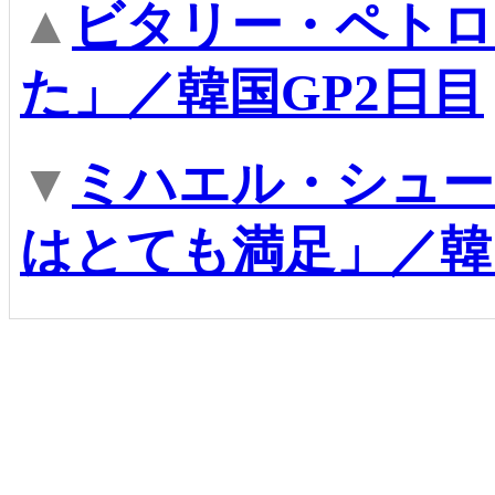
▲
ビタリー・ペトロ
た」／韓国GP2日目
▼
ミハエル・シュー
はとても満足」／韓