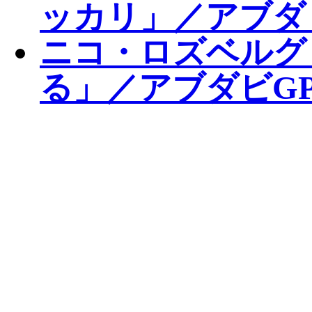
ッカリ」／アブダ
ニコ・ロズベルグ
る」／アブダビGP