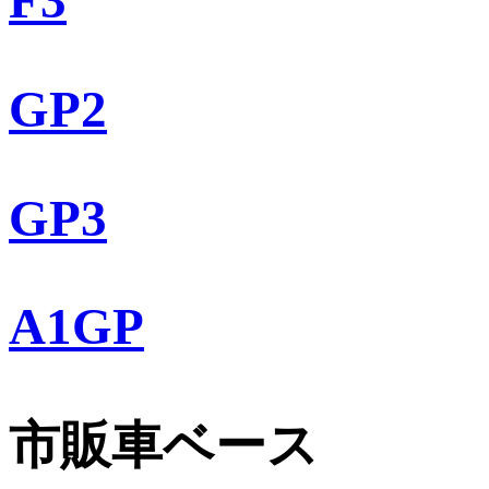
GP2
GP3
A1GP
市販車ベース