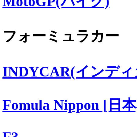
MotoGP(バイク)
フォーミュラカー
INDYCAR(インディ
Fomula Nippon [日本
F3