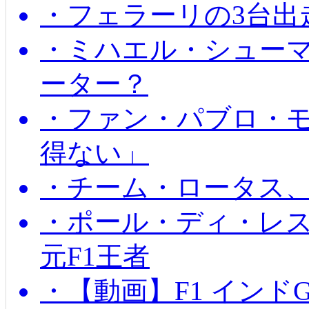
・フェラーリの3台出
・ミハエル・シュー
ーター？
・ファン・パブロ・モ
得ない」
・チーム・ロータス、
・ポール・ディ・レス
元F1王者
・【動画】F1 インド