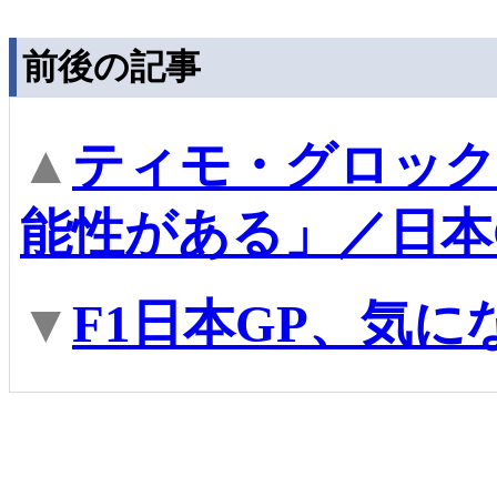
前後の記事
▲
ティモ・グロック
能性がある」／日本
▼
F1日本GP、気