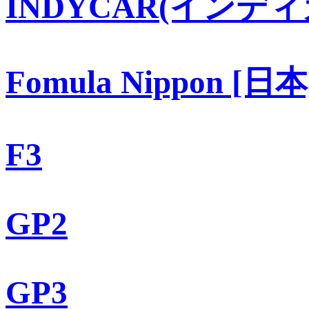
INDYCAR(インディ
Fomula Nippon [日本
F3
GP2
GP3