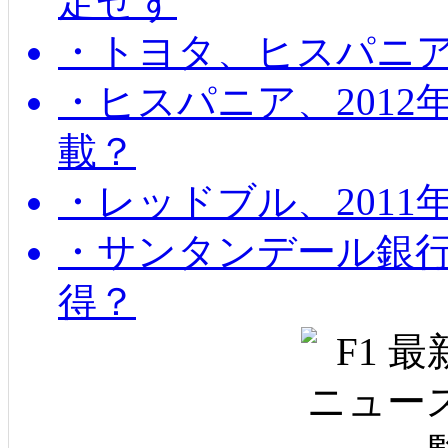
定せず
・トヨタ、ヒスパニ
・ヒスパニア、201
載？
・レッドブル、2011
・サンタンデール銀
得？