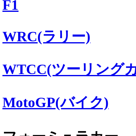
F1
WRC(ラリー)
WTCC(ツーリングカ
MotoGP(バイク)