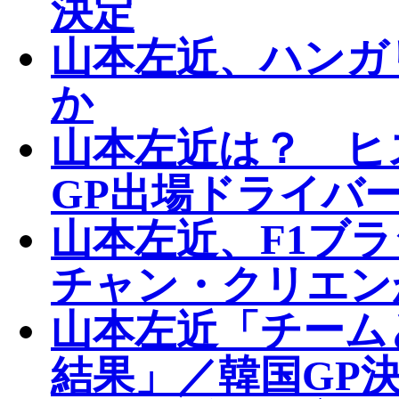
決定
山本左近、ハンガ
か
山本左近は？ ヒ
GP出場ドライバ
山本左近、F1ブ
チャン・クリエン
山本左近「チーム
結果」／韓国GP