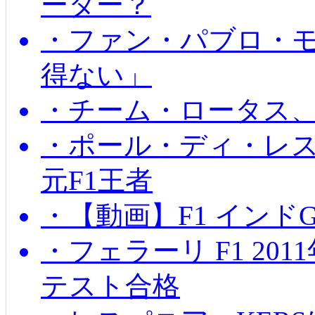
ーター？
・ファン・パブロ・モ
得ない」
・チーム・ロータス、
・ポール・ディ・レス
元F1王者
・【動画】F1 インド
・フェラーリ F1 20
テスト合格