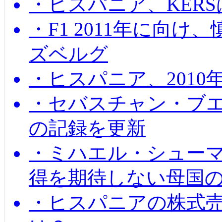
・ヒスパニア、KER
・F1 2011年に向
ズベルグ
・ヒスパニア、201
・セバスチャン・ブ
の記録を更新
・ミハエル・シューマッ
得を期待しない母国
・ヒスパニアの株式