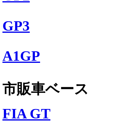
GP3
A1GP
市販車ベース
FIA GT