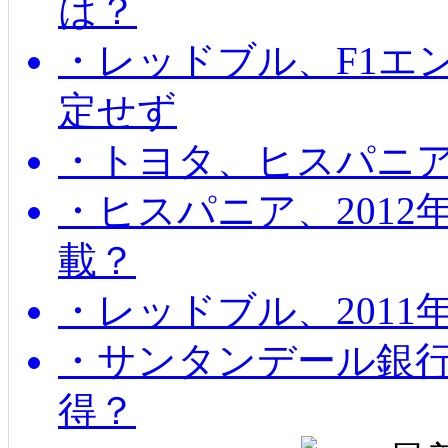
は？
・レッドブル、F1エ
定せず
・トヨタ、ヒスパニ
・ヒスパニア、201
載？
・レッドブル、2011
・サンタンデール銀
得？