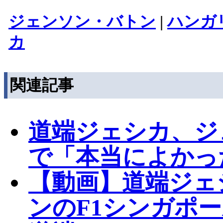
ジェンソン・バトン
|
ハンガ
カ
関連記事
道端ジェシカ、ジ
で「本当によかっ
【動画】道端ジェ
ンのF1シンガポ