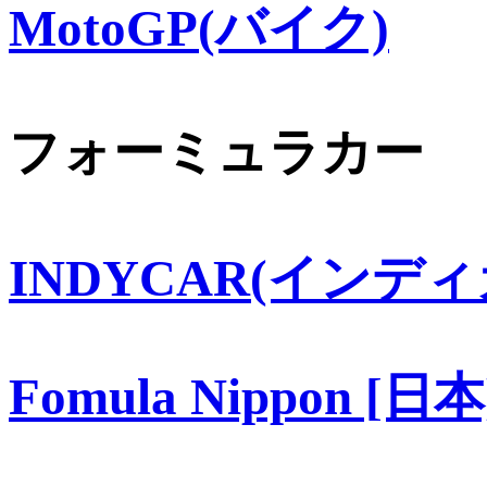
MotoGP(バイク)
フォーミュラカー
INDYCAR(インディ
Fomula Nippon [日本