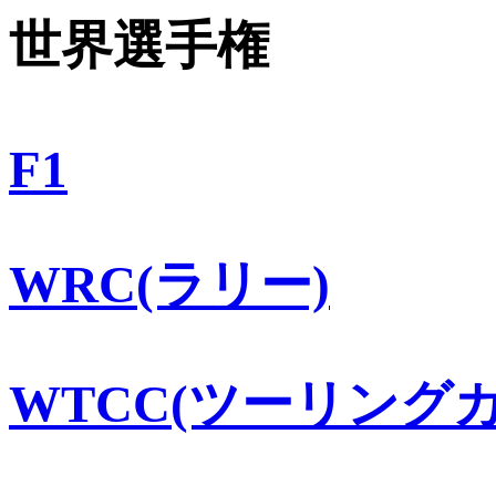
世界選手権
F1
WRC(ラリー)
WTCC(ツーリングカ