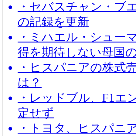
・セバスチャン・ブ
の記録を更新
・ミハエル・シューマッ
得を期待しない母国
・ヒスパニアの株式
は？
・レッドブル、F1エ
定せず
・トヨタ、ヒスパニ