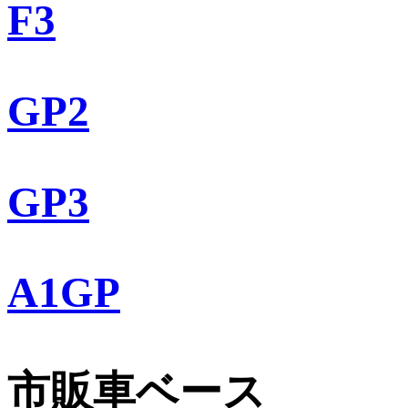
F3
GP2
GP3
A1GP
市販車ベース