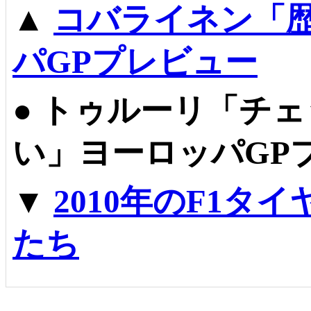
▲
コバライネン「
パGPプレビュー
●
トゥルーリ「チェ
い」ヨーロッパGP
▼
2010年のF1タ
たち