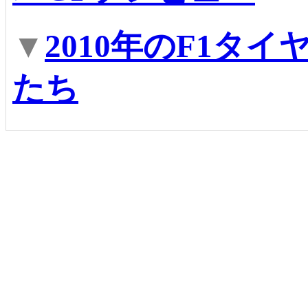
▼
2010年のF1タ
たち