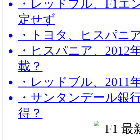
・レッドブル、F1エ
定せず
・トヨタ、ヒスパニ
・ヒスパニア、201
載？
・レッドブル、2011
・サンタンデール銀
得？