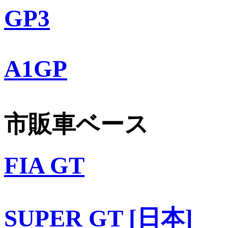
GP3
A1GP
市販車ベース
FIA GT
SUPER GT [日本]