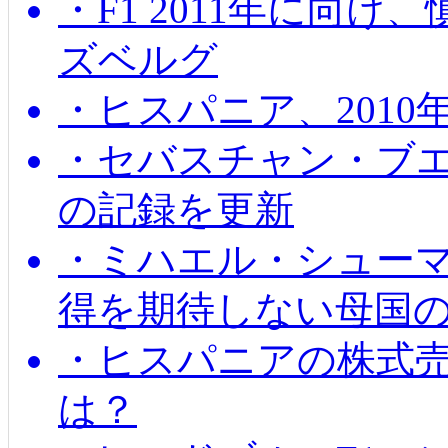
・F1 2011年に向
ズベルグ
・ヒスパニア、201
・セバスチャン・ブ
の記録を更新
・ミハエル・シューマッ
得を期待しない母国
・ヒスパニアの株式
は？