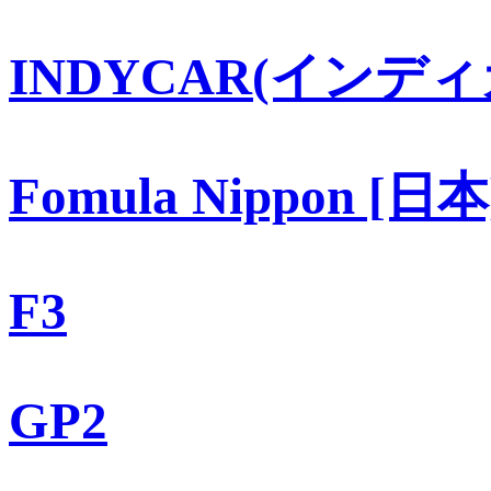
INDYCAR(インディ
Fomula Nippon [日本
F3
GP2