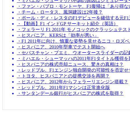
・ミハエル・シューマッハ不調の原因はシミュレータ
・ファン・パブロ・モントーヤ、F1復帰は「あり得な
・チーム・ロータス、風洞建設は2年後？
・ポール・ディ・レスタのF1デビューを確信する元F1
・【動画】F1 インドGP サーキット紹介（英語）
・フェラーリ F1 2011年 モノコックのクラッシュテス
・ヒスパニア、KERSは「効率が悪い」
・F1 2011年に向け、慎重な姿勢を見せるニコ・ロズ
・ヒスパニア、2010年型車でテスト開始へ
・セバスチャン・ブエミ、ウオータースライダーの記
・ミハエル・シューマッハの2011年F1タイトル獲得
・ヒスパニアの株式売却ニュース、驚きの真相は？
・レッドブル、F1エンジン独自開発の可能性を否定せ
・トヨタ、ヒスパニアとの提携交渉を再開？
・ヒスパニア、2012年からフェラーリエンジン搭載？
・レッドブル、2011年F1マシンは正常進化版
・サンタンデール銀行がヒスパニアの株式を取得？