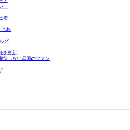
ー？
い」
王者
ト合格
ベルグ
録を更新
を期待しない母国のファン
ず