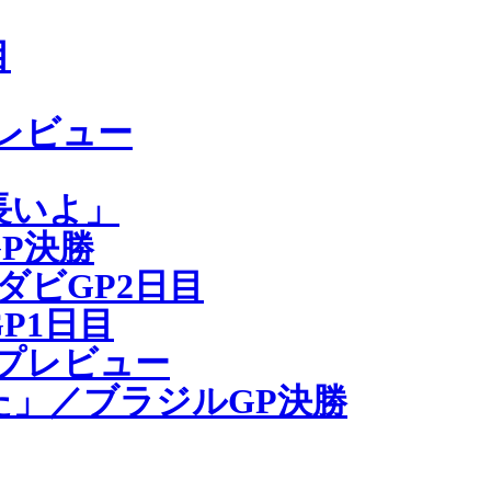
目
レビュー
長いよ」
P決勝
ビGP2日目
P1日目
プレビュー
」／ブラジルGP決勝