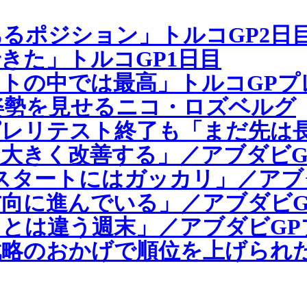
るポジション」トルコGP2日
きた」トルコGP1日目
トの中では最高」トルコGPプ
重な姿勢を見せるニコ・ロズベルグ
ピレリテスト終了も「まだ先は
大きく改善する」／アブダビG
スタートにはガッカリ」／アブダ
向に進んでいる」／アブダビG
とは違う週末」／アブダビGP
略のおかげで順位を上げられた