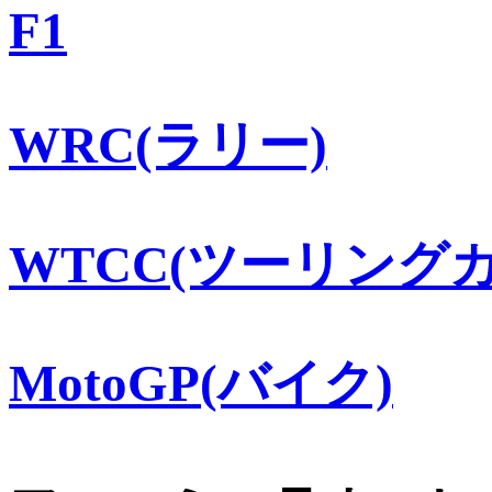
F1
WRC(ラリー)
WTCC(ツーリングカ
MotoGP(バイク)