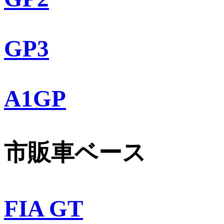
GP3
A1GP
市販車ベース
FIA GT