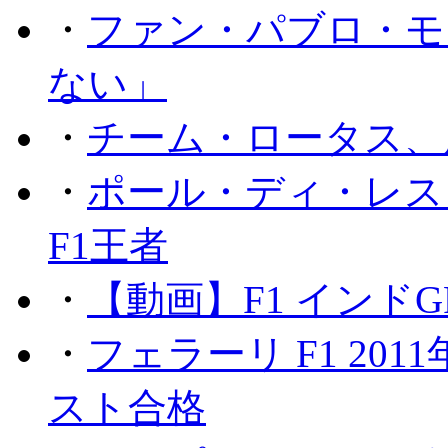
・
ファン・パブロ・モ
ない」
・
チーム・ロータス、
・
ポール・ディ・レス
F1王者
・
【動画】F1 インド
・
フェラーリ F1 20
スト合格