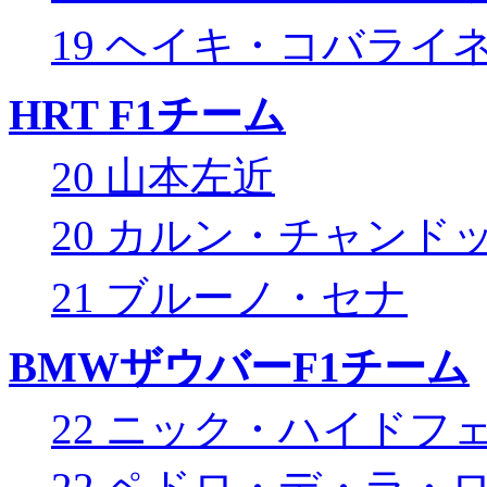
19 ヘイキ・コバライ
HRT F1チーム
20 山本左近
20 カルン・チャンド
21 ブルーノ・セナ
BMWザウバーF1チーム
22 ニック・ハイドフ