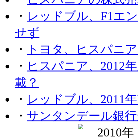
・
レッドブル、F1エ
せず
・
トヨタ、ヒスパニア
・
ヒスパニア、201
載？
・
レッドブル、2011
・
サンタンデール銀行