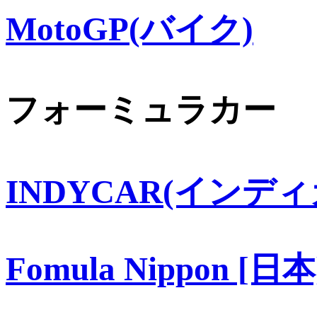
MotoGP(バイク)
フォーミュラカー
INDYCAR(インディ
Fomula Nippon [日本