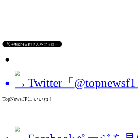
Twitter「@topne
TopNews.JPに いいね！