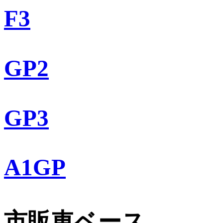
F3
GP2
GP3
A1GP
市販車ベース