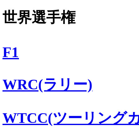
世界選手権
F1
WRC(ラリー)
WTCC(ツーリングカ