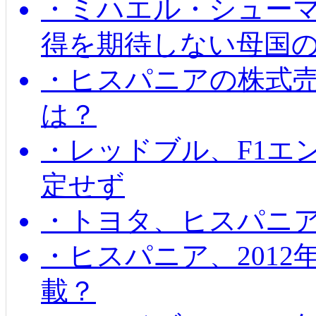
・ミハエル・シューマッ
得を期待しない母国
・ヒスパニアの株式
は？
・レッドブル、F1エ
定せず
・トヨタ、ヒスパニ
・ヒスパニア、201
載？