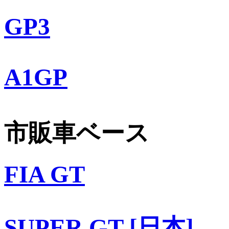
GP3
A1GP
市販車ベース
FIA GT
SUPER GT [日本]