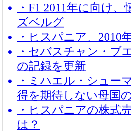
・F1 2011年に向
ズベルグ
・ヒスパニア、201
・セバスチャン・ブ
の記録を更新
・ミハエル・シューマッ
得を期待しない母国
・ヒスパニアの株式
は？