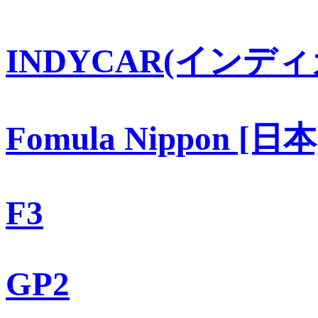
INDYCAR(インディ
Fomula Nippon [日本
F3
GP2