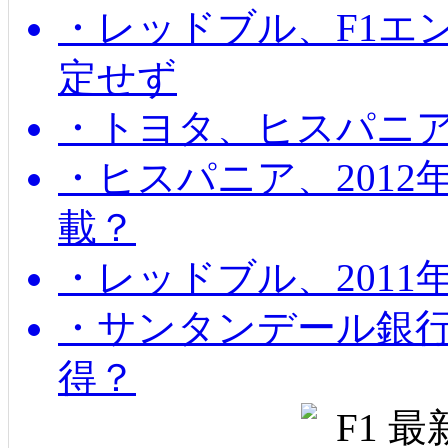
・レッドブル、F1エ
定せず
・トヨタ、ヒスパニ
・ヒスパニア、201
載？
・レッドブル、2011
・サンタンデール銀
得？