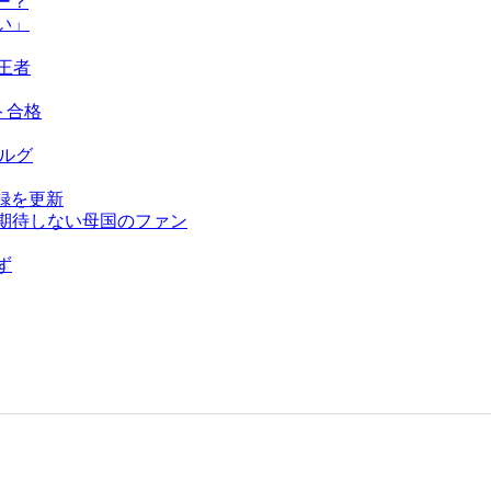
ー？
い」
王者
ト合格
ベルグ
録を更新
を期待しない母国のファン
ず