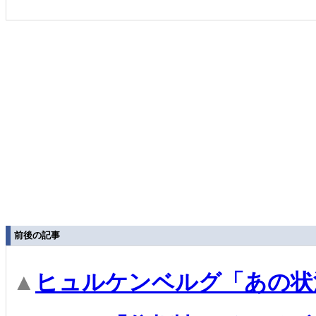
前後の記事
▲
ヒュルケンベルグ「あの状