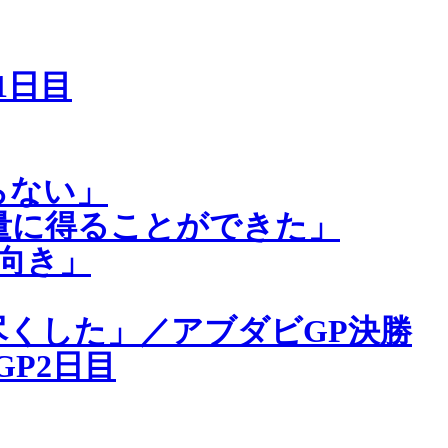
1日目
らない」
量に得ることができた」
向き」
くした」／アブダビGP決勝
P2日目