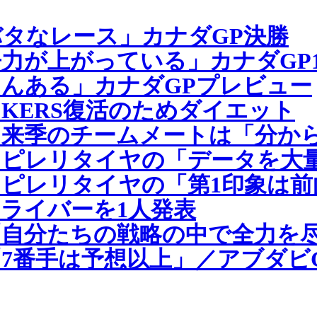
タなレース」カナダGP決勝
力が上がっている」カナダGP
んある」カナダGPプレビュー
KERS復活のためダイエット
、来季のチームメートは「分か
、ピレリタイヤの「データを大
ピレリタイヤの「第1印象は前
ドライバーを1人発表
自分たちの戦略の中で全力を尽
7番手は予想以上」／アブダビG