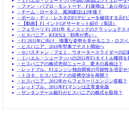
・ミハエル・シューマッハ不調の原因はシミュレータ
・ファン・パブロ・モントーヤ、F1復帰は「あり得な
・チーム・ロータス、風洞建設は2年後？
・ポール・ディ・レスタのF1デビューを確信する元F1
・【動画】F1 インドGP サーキット紹介（英語）
・フェラーリ F1 2011年 モノコックのクラッシュテス
・ヒスパニア、KERSは「効率が悪い」
・F1 2011年に向け、慎重な姿勢を見せるニコ・ロズ
・ヒスパニア、2010年型車でテスト開始へ
・セバスチャン・ブエミ、ウオータースライダーの記
・ミハエル・シューマッハの2011年F1タイトル獲得
・ヒスパニアの株式売却ニュース、驚きの真相は？
・レッドブル、F1エンジン独自開発の可能性を否定せ
・トヨタ、ヒスパニアとの提携交渉を再開？
・ヒスパニア、2012年からフェラーリエンジン搭載？
・レッドブル、2011年F1マシンは正常進化版
・サンタンデール銀行がヒスパニアの株式を取得？