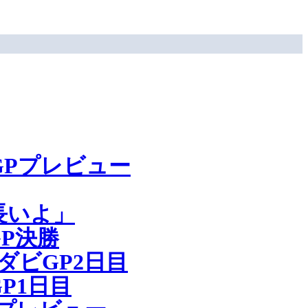
Pプレビュー
長いよ」
P決勝
ビGP2日目
P1日目