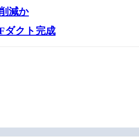
％削減か
Fダクト完成