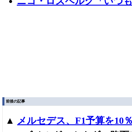
ニコ・ロズベルグ「いつも
前後の記事
▲
メルセデス、F1予算を10