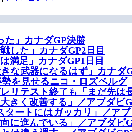
った」カナダGP決勝
戦した」カナダGP2日目
は満足」カナダGP1日目
きな武器になるはず」カナダG
重な姿勢を見せるニコ・ロズベルグ
ピレリテスト終了も「まだ先は
大きく改善する」／アブダビG
スタートにはガッカリ」／アブダ
向に進んでいる」／アブダビG