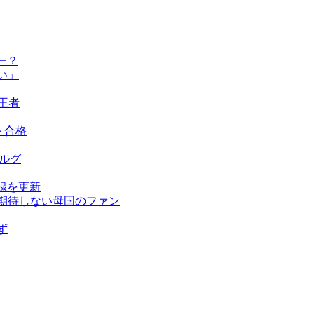
ー？
い」
王者
ト合格
ベルグ
録を更新
を期待しない母国のファン
ず