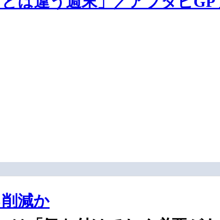
とは違う週末」／アブダビGP
％削減か