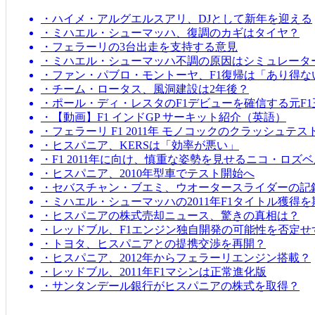
・ハイメ・アルグエルスアリ、DJとして新年を迎える
・ミハエル・シューマッハ、復調のカギはタイヤ？
・フェラーリの3台出走を支持する意見
・ミハエル・シューマッハ不調の原因はシミュレータ
・ファン・パブロ・モントーヤ、F1復帰は「あり得な
・チーム・ロータス、風洞建設は2年後？
・ポール・ディ・レスタのF1デビューを確信する元F1
・【動画】F1 インドGP サーキット紹介（英語）
・フェラーリ F1 2011年 モノコックのクラッシュテス
・ヒスパニア、KERSは「効率が悪い」
・F1 2011年に向け、慎重な姿勢を見せるニコ・ロズ
・ヒスパニア、2010年型車でテスト開始へ
・セバスチャン・ブエミ、ウオータースライダーの記
・ミハエル・シューマッハの2011年F1タイトル獲得
・ヒスパニアの株式売却ニュース、驚きの真相は？
・レッドブル、F1エンジン独自開発の可能性を否定せ
・トヨタ、ヒスパニアとの提携交渉を再開？
・ヒスパニア、2012年からフェラーリエンジン搭載？
・レッドブル、2011年F1マシンは正常進化版
・サンタンデール銀行がヒスパニアの株式を取得？