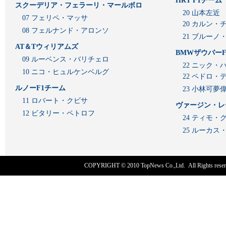
HRT F1チーム
スクーデリア・フェラーリ・マールボロ
20 山本左近
07 フェリペ・マッサ
20 カルン・
08 フェルナンド・アロンソ
21 ブルーノ
AT＆Tウィリアムズ
BMWザウバーF
09 ルーベンス・バリチェロ
22 ニック・
10 ニコ・ヒュルケンベルグ
22 ペドロ・
ルノーF1チーム
23 小林可夢
11 ロバート・クビサ
ヴァージン・レ
12 ビタリー・ペトロフ
24 ティモ・
25 ルーカ
COPYRIGHT © 2010
TopNews Co.,Ltd
. All Rights