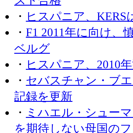
スト合格
・
ヒスパニア、KER
・
F1 2011年に向
ベルグ
・
ヒスパニア、2010
・
セバスチャン・ブエ
記録を更新
・
ミハエル・シューマッ
を期待しない母国のフ