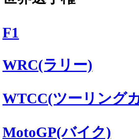
F1
WRC(ラリー)
WTCC(ツーリングカ
MotoGP(バイク)