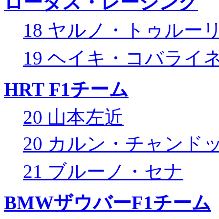
ロータス・レーシング
18 ヤルノ・トゥルー
19 ヘイキ・コバライ
HRT F1チーム
20 山本左近
20 カルン・チャンド
21 ブルーノ・セナ
BMWザウバーF1チーム