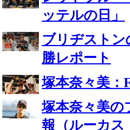
ッテルの日」
ブリヂストンの
勝レポート
塚本奈々美：F
塚本奈々美の
報（ルーカス