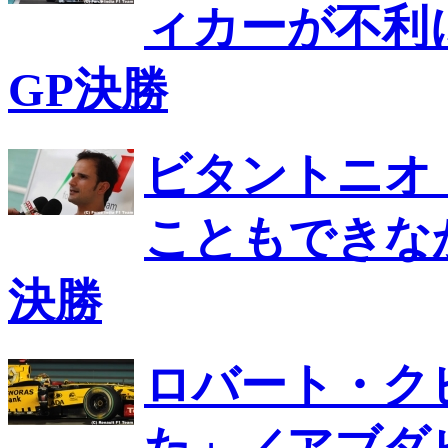
ィカーが不利
GP決勝
ビタントニオ
こともできな
決勝
ロバート・ク