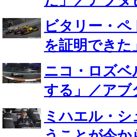
た」／アブダ
ビタリー・ペ
を証明できた
ニコ・ロズベ
する」／アブ
ミハエル・シ
うことが今か