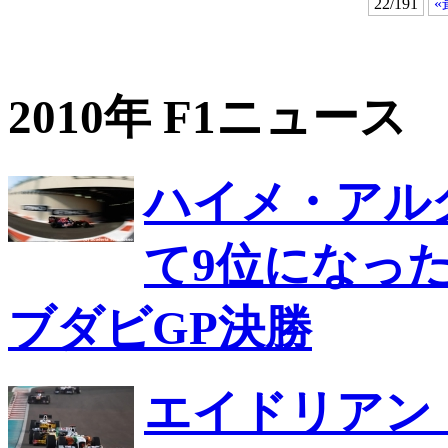
22/191
«
2010年 F1ニュース
ハイメ・アル
て9位になっ
ブダビGP決勝
エイドリアン