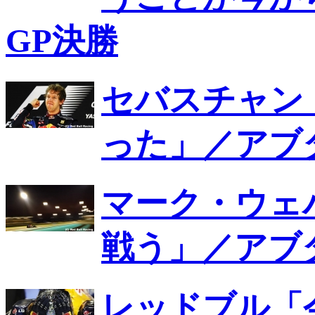
GP決勝
セバスチャン
った」／アブ
マーク・ウェ
戦う」／アブ
レッドブル「