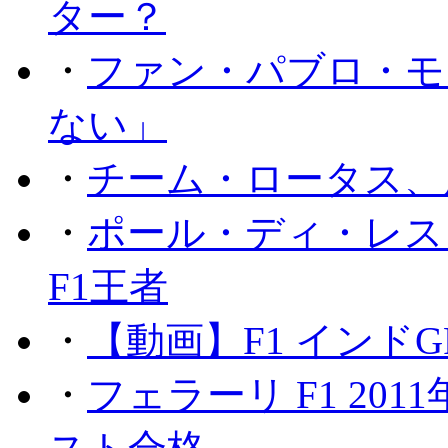
ター？
・
ファン・パブロ・モ
ない」
・
チーム・ロータス、
・
ポール・ディ・レス
F1王者
・
【動画】F1 インド
・
フェラーリ F1 20