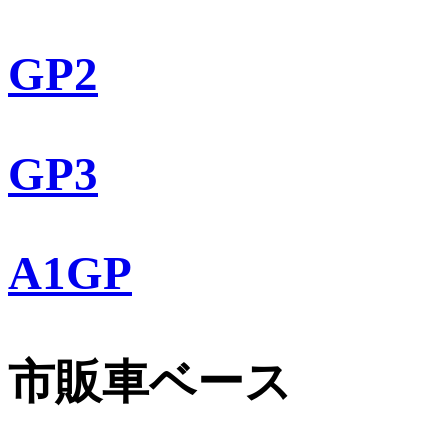
GP2
GP3
A1GP
市販車ベース