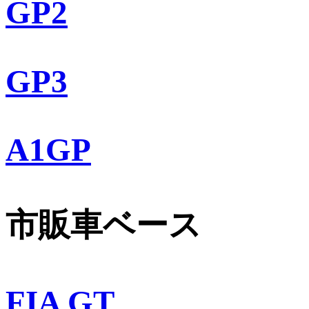
GP2
GP3
A1GP
市販車ベース
FIA GT