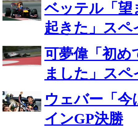
ベッテル「望
起きた」スペ
可夢偉「初め
ました」スペ
ウェバー「今
インGP決勝