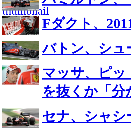
Fダクト、20
バトン、シュ
マッサ、ピッ
を抜くか「分
セナ、シャシ