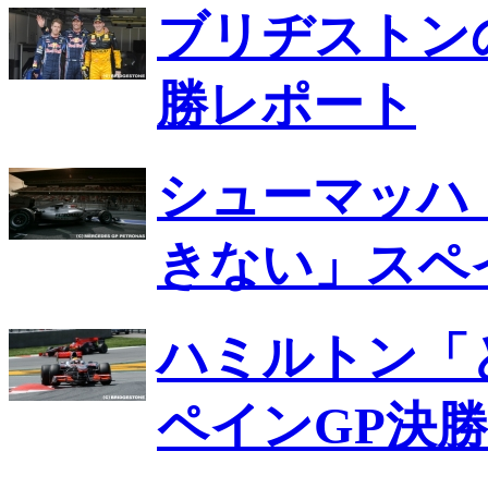
ブリヂストンの
勝レポート
シューマッハ
きない」スペ
ハミルトン「
ペインGP決勝