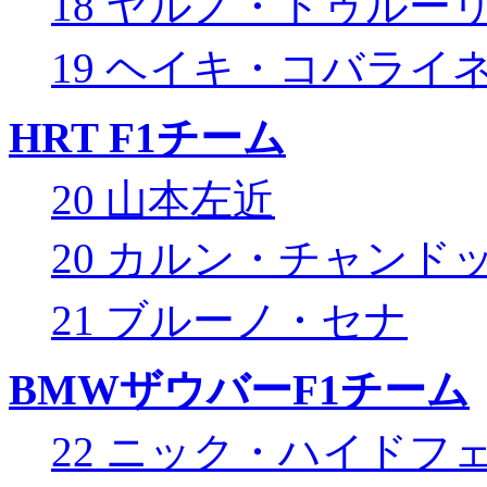
18 ヤルノ・トゥルー
19 ヘイキ・コバライ
HRT F1チーム
20 山本左近
20 カルン・チャンド
21 ブルーノ・セナ
BMWザウバーF1チーム
22 ニック・ハイドフ