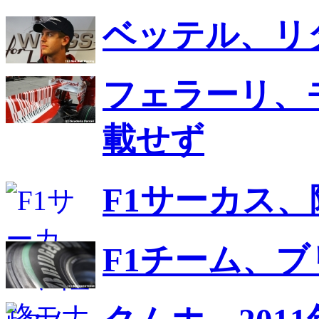
ベッテル、リ
フェラーリ、
載せず
F1サーカス
F1チーム、