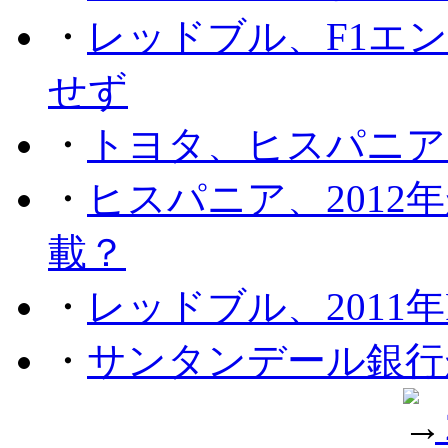
・
レッドブル、F1エ
せず
・
トヨタ、ヒスパニア
・
ヒスパニア、201
載？
・
レッドブル、2011
・
サンタンデール銀行