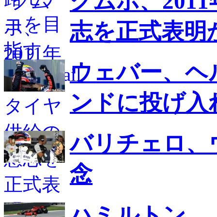
クムホ、201
志を正式表明
ウェバー、ヘ
ンドに投げ入
バリチェロ、
念
ハミルトン、