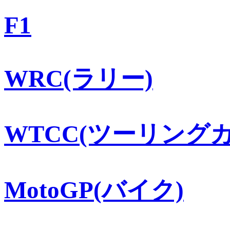
F1
WRC(ラリー)
WTCC(ツーリングカ
MotoGP(バイク)