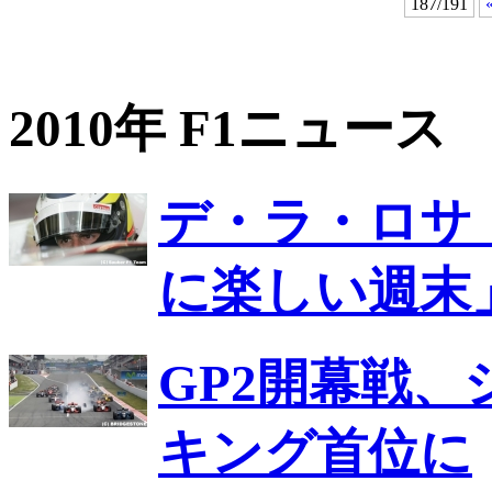
187/191
2010年 F1ニュース
デ・ラ・ロサ
に楽しい週末
GP2開幕戦
キング首位に