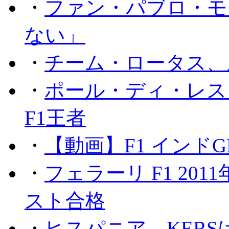
・
ファン・パブロ・モ
ない」
・
チーム・ロータス、
・
ポール・ディ・レス
F1王者
・
【動画】F1 インド
・
フェラーリ F1 20
スト合格
・
ヒスパニア、KER