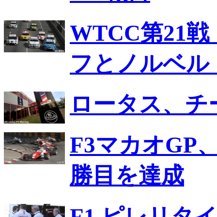
WTCC第21
フとノルベル
ロータス、チ
F3マカオGP
勝目を達成
F1 ピレリタ