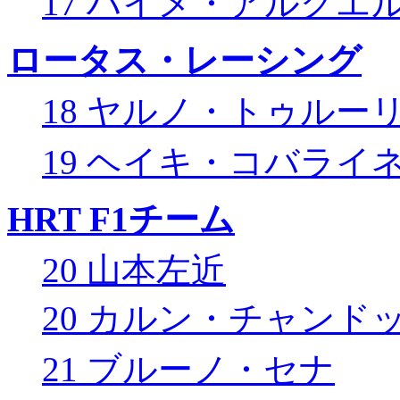
17 ハイメ・アルグエ
ロータス・レーシング
18 ヤルノ・トゥルー
19 ヘイキ・コバライ
HRT F1チーム
20 山本左近
20 カルン・チャンド
21 ブルーノ・セナ