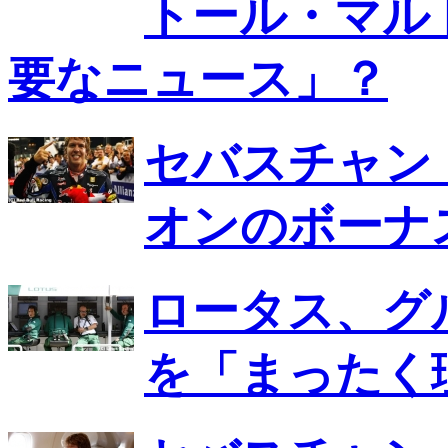
トール・マル
要なニュース」？
セバスチャン
オンのボーナ
ロータス、グ
を「まったく