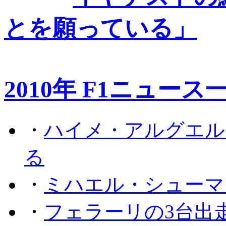
とを願っている」
2010年 F1ニュース
・
ハイメ・アルグエル
る
・
ミハエル・シューマ
・
フェラーリの3台出