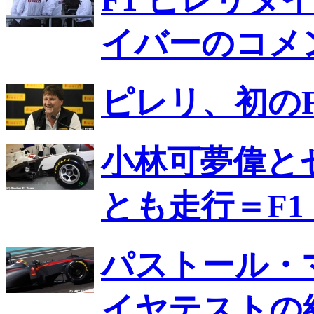
イバーのコメ
ピレリ、初のF
小林可夢偉と
とも走行＝F1
パストール・
イヤテストの