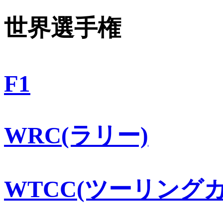
世界選手権
F1
WRC(ラリー)
WTCC(ツーリングカ