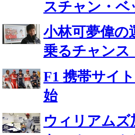
スチャン・ベ
小林可夢偉の
乗るチャンス
F1 携帯サイ
始
ウィリアムズ