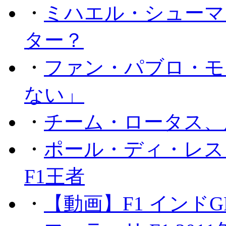
・
ミハエル・シューマ
ター？
・
ファン・パブロ・モ
ない」
・
チーム・ロータス、
・
ポール・ディ・レス
F1王者
・
【動画】F1 インド