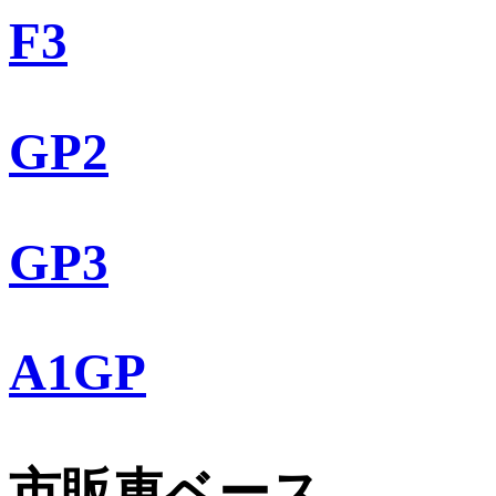
F3
GP2
GP3
A1GP
市販車ベース