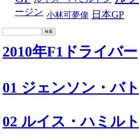
ージン
日本GP
小林可夢偉
2010年F1ドライバー
01 ジェンソン・バ
02 ルイス・ハミル