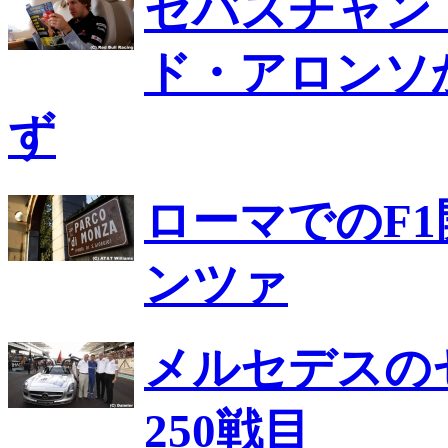
セバスチャン
ド・アロンソ
ず
ローマでのF
ンツァ
メルセデスの
250戦目