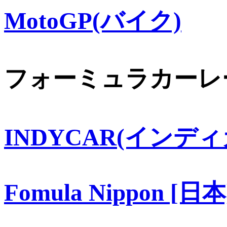
MotoGP(バイク)
フォーミュラカーレ
INDYCAR(インディ
Fomula Nippon [日本